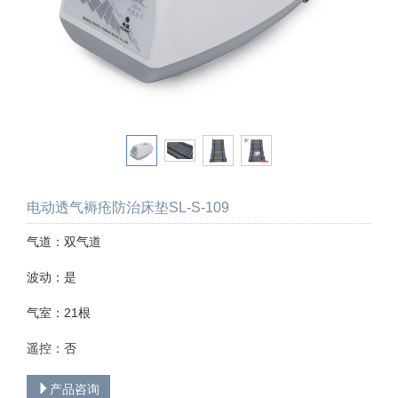
电动透气褥疮防治床垫SL-S-109
气道：双气道
波动：是
气室：21根
遥控：否
产品咨询