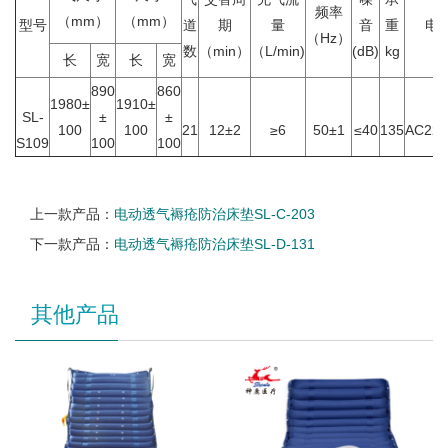
频率
（mm）
（mm）
型号
道
期
量
音
重
电
（Hz）
数
（min）
（L/min)
(dB)
kg
v
长
宽
长
宽
890
860
1980±
1910±
SL-
±
±
100
100
21
12±2
≥6
50±1
≤40
135
AC220
S109
100
100
上一款产品：
电动透气褥疮防治床垫SL-C-203
下一款产品：
电动透气褥疮防治床垫SL-D-131
其他产品