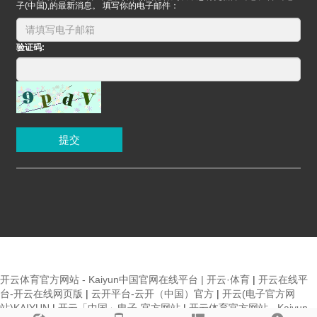
子(中国),的最新消息。 填写你的电子邮件：
验证码:
提交
开云体育官方网站 - Kaiyun中国官网在线平台 | 开云·体育
|
开云在线平
台-开云在线网页版
|
云开平台-云开（中国）官方
|
开云(电子官方网
站)KAIYUN
|
开云「中国」电子-官方网站
|
开云体育官方网站 - Kaiyun