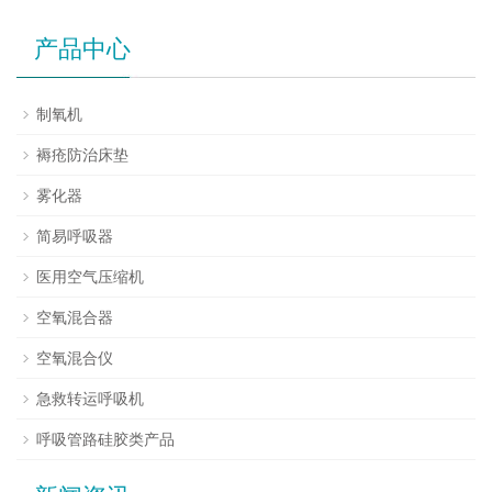
产品中心
制氧机
褥疮防治床垫
雾化器
简易呼吸器
医用空气压缩机
空氧混合器
空氧混合仪
急救转运呼吸机
呼吸管路硅胶类产品